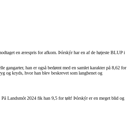
odtaget en ærespris for afkom. Þórskýr har en af ​​de højeste BLUP i
nelle gangarter, han er også bedømt med en samlet karakter på 8,62 for
ryg og kryds, hvor han blev beskrevet som langbenet og
 På Landsmót 2024 fik han 9,5 for tølt! Þórskýr er en meget blid og