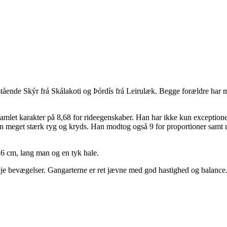
tående Skýr frá Skálakoti og Þórdís frá Leirulæk. Begge forældre har m
n samlet karakter på 8,68 for rideegenskaber. Han har ikke kun exceptio
n meget stærk ryg og kryds. Han modtog også 9 for proportioner samt 
6 cm, lang man og en tyk hale.
je bevægelser. Gangarterne er ret jævne med god hastighed og balance.