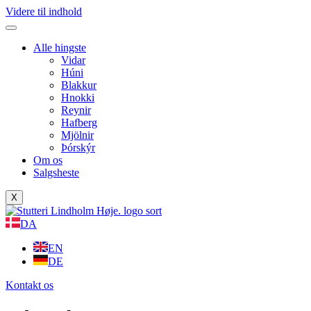
Videre til indhold
Alle hingste
Vidar
Húni
Blakkur
Hnokki
Reynir
Hafberg
Mjölnir
Þórskýr
Om os
Salgsheste
X
DA
EN
DE
Kontakt os