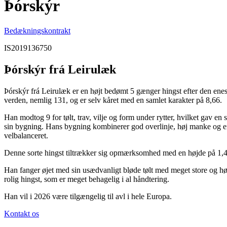
Þórskýr
Bedækningskontrakt
IS2019136750
Þórskýr frá Leirulæk
Þórskýr frá Leirulæk er en højt bedømt 5 gænger hingst efter den enes
verden, nemlig 131, og er selv kåret med en samlet karakter på 8,66.
Han modtog 9 for tølt, trav, vilje og form under rytter, hvilket gav e
sin bygning. Hans bygning kombinerer god overlinje, høj manke og e
velbalanceret.
Denne sorte hingst tiltrækker sig opmærksomhed med en højde på 1,4
Han fanger øjet med sin usædvanligt bløde tølt med meget store og hø
rolig hingst, som er meget behagelig i al håndtering.
Han vil i 2026 være tilgængelig til avl i hele Europa.
Kontakt os