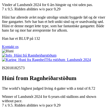
Vinder af Landsmót 2024 for 6 års hingste og vist uden pas.
7 x 9,5. Ridden abilities w/o pace 9,29
Húni har allerede avlet nogle utrolige smukt byggede føl og de viser
fine gangarter. Selv har han et helt unikt sind og er usædvanlig sød.
Húni er denne meget lette type, som har fantastiske gangarter. Både
hans far og mor har ærespræmie for afkom.
Han har et BLUP på 132
Kontakt os
IS2018182573
Húni from Ragnheiðarstöðum
The world’s highest judged living 4-gaiter with a total of 8.72
Winner of Landsmót 2024 for 6-years-old stallions and shown
without pace.
7 x 9.5. Ridden abilities w/o pace 9.29