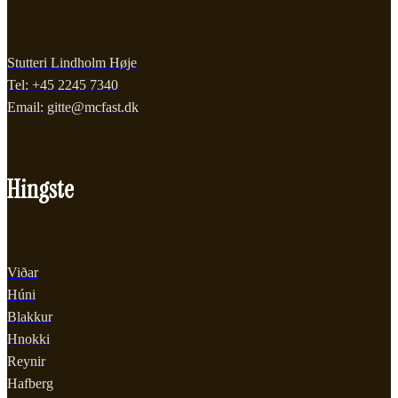
Stutteri Lindholm Høje
Tel: +45 2245 7340
Email: gitte@mcfast.dk
Hingste
Viðar
Húni
Blakkur
Hnokki
Reynir
Hafberg