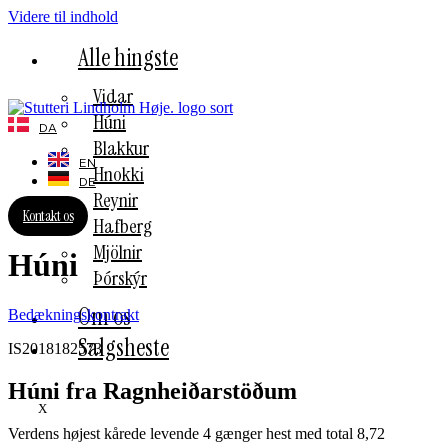
Videre til indhold
Alle hingste
Vidar
Húni
DA
Blakkur
EN
Hnokki
DE
Reynir
Kontakt os
Hafberg
Mjölnir
Húni
Þórskýr
Om os
Bedækningskontrakt
Salgsheste
IS2018182573
Húni fra Ragnheiðarstöðum
X
Verdens højest kårede levende 4 gænger hest med total 8,72