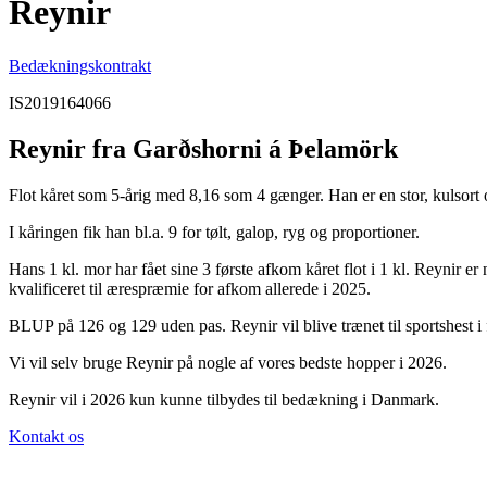
Reynir
Bedækningskontrakt
IS2019164066
Reynir fra Garðshorni á Þelamörk
Flot kåret som 5-årig med 8,16 som 4 gænger. Han er en stor, kulsort 
I kåringen fik han bl.a. 9 for tølt, galop, ryg og proportioner.
Hans 1 kl. mor har fået sine 3 første afkom kåret flot i 1 kl. Reynir e
kvalificeret til ærespræmie for afkom allerede i 2025.
BLUP på 126 og 129 uden pas. Reynir vil blive trænet til sportshest i
Vi vil selv bruge Reynir på nogle af vores bedste hopper i 2026.
Reynir vil i 2026 kun kunne tilbydes til bedækning i Danmark.
Kontakt os