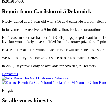
IS2019164066
Reynir from Garðshorni á Þelamörk
Nicely judged as a 5-year-old with 8.16 as 4-gaiter He is a big, pitch b
In judgement, he received a 9 for tölt, gallop, back and proportions.
His 1 class mother has had her first 3 offsprings judged beautiful in 
Kveikur would likely have qualified for an honorary prize for offsprin
BLUP of 126 and 129 without pace. Reynir will be trained as a sport h
We will use Reynir ourselves on some of our best mares in 2025.
In 2025, Reynir will only be available for covering in Denmark.
Contact us
Hingste
Se alle vores hingste.