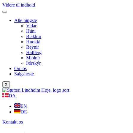
Videre til indhold
Alle hingste
Vidar
Húni
Blakkur
Hnokki
Reynir
Hafberg
Mjölnir
Þórskýr
Om os
Salgsheste
X
DA
EN
DE
Kontakt os