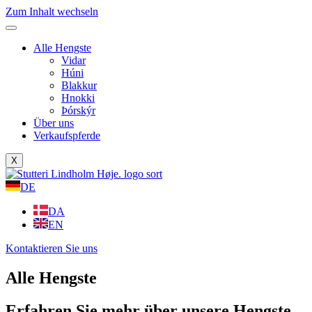
Zum Inhalt wechseln
Alle Hengste
Vidar
Húni
Blakkur
Hnokki
Þórskýr
Über uns
Verkaufspferde
X
DE
DA
EN
Kontaktieren Sie uns
Alle Hengste
Erfahren Sie mehr über unsere Hengste